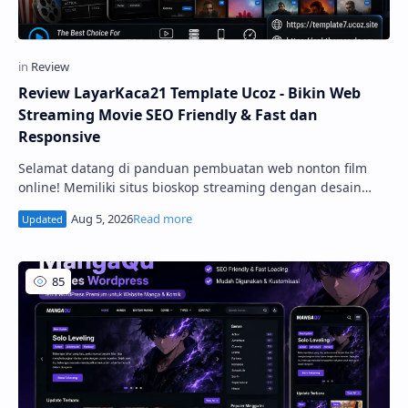
Review LayarKaca21 Template Ucoz - Bikin Web
Streaming Movie SEO Friendly & Fast dan
Responsive
Selamat datang di panduan pembuatan web nonton film
online! Memiliki situs bioskop streaming dengan desain
yang menarik, cepat, dan mudah dinavigasi adalah kunci
utama untuk menarik ribuan pengunjung harian. Jika Anda
menggunakan platform uCoz, menga...