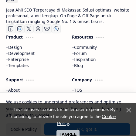
Jasa Ahli SEO Terpercaya di Makassar. Solusi optimasi website
profesional, audit lengkap, On-Page & Off-Page untuk
tingkatkan rangking Google No. 1 & omset bisnis.
Product
Resources
Design
Community
Development
Forum
Enterprise
Inspiration
Templates
Blog
Support
Company
About
TOS
Contact
DMCA
We use cookies to understand preferences and optimize
Donated
Sitemap
Documentation
Privacy
your experience using our site, this includes advertising
This site uses cookies for better user experience. By
affiliated with Google.
continuing to browse the site you agree to the
Cookie
2026
‧
exthemes.web.id
‧ All rights reserved.
Policy
.
©
Cookie Policy
OK, got it.
Using
PlusUI V3 Template
- Developed by
exthem.es
I AGREE