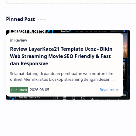
Pinned Post
Review LayarKaca21 Template Ucoz - Bikin
Web Streaming Movie SEO Friendly & Fast
dan Responsive
Selamat datang di panduan pembuatan web nonton film
online! Memiliki situs bioskop streaming dengan desain
yang menarik, cepat, dan mudah dinavigasi adalah kunci
utama untuk menarik ribuan pengunjung harian. Jika Anda
menggunakan platform uCoz, menga...