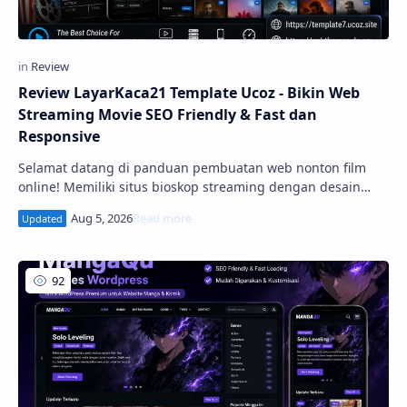
Review LayarKaca21 Template Ucoz - Bikin Web
Streaming Movie SEO Friendly & Fast dan
Responsive
Selamat datang di panduan pembuatan web nonton film
online! Memiliki situs bioskop streaming dengan desain
yang menarik, cepat, dan mudah dinavigasi adalah kunci
utama untuk menarik ribuan pengunjung harian. Jika Anda
menggunakan platform uCoz, menga...