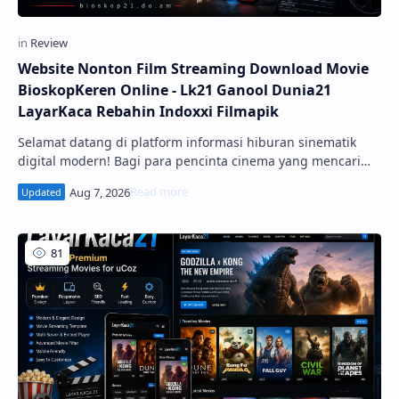
Website Nonton Film Streaming Download Movie
BioskopKeren Online - Lk21 Ganool Dunia21
LayarKaca Rebahin Indoxxi Filmapik
Selamat datang di platform informasi hiburan sinematik
digital modern! Bagi para pencinta cinema yang mencari
pengalaman sinematik tanpa batas, keberadaan Website
Nonton Film Streaming Download Movie BioskopKeren
Online - Lk21 - Ganool - Dunia21 - La...