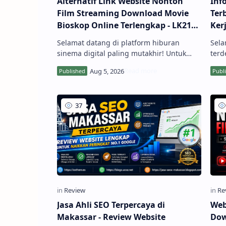
Alternatif Link Website Nonton
Inf
Film Streaming Download Movie
Ter
Bioskop Online Terlengkap - LK21
Ker
Ganool Dunia21 Rebahin
Selamat datang di platform hiburan
Sela
sinema digital paling mutakhir! Untuk
terd
Anda pencinta tayangan layar lebar yang
sesu
mendambakan kenyamanan menonton
meru
tanpa batasan, hadirnya Website Nonton
Mela
Film Streaming Download Movie
Loke
BioskopKeren Online - Lk21 - Ganool ...
meny
Jasa Ahli SEO Terpercaya di
Web
Makassar - Review Website
Dow