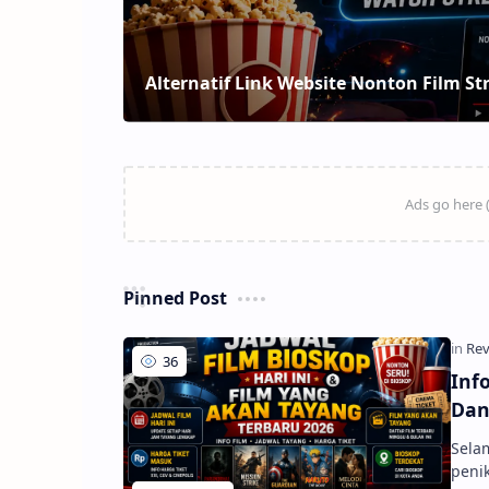
Pinned Post
Inf
Dan
Selam
peni