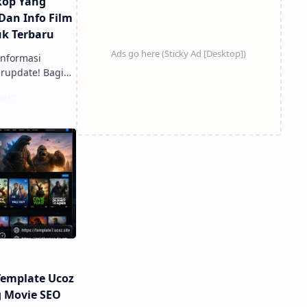
kop Yang
Dan Info Film
k Terbaru
informasi
erupdate! Bagi
ayar lebar yang
ktu luang
, atau keluarga,
masi pemutaran
.
Template Ucoz
g Movie SEO