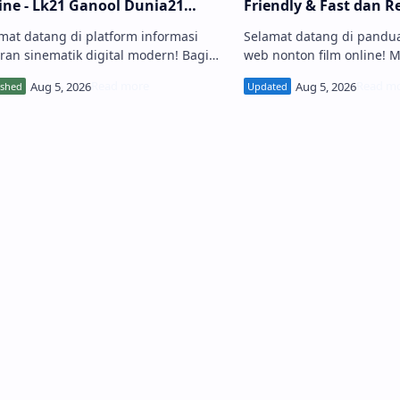
ine - Lk21 Ganool Dunia21
Friendly & Fast dan R
arKaca Rebahin Indoxxi
mat datang di platform informasi
Selamat datang di pand
mapik
ran sinematik digital modern! Bagi
web nonton film online! Me
 pencinta cinema yang mencari
bioskop streaming denga
alaman sinematik tanpa batas,
menarik, cepat, dan muda
radaan Website Nonton Film
adalah kunci utama untuk
aming Download Movie BioskopKeren
pengunjung harian. Jika 
ne - Lk21 - Ganool - Dunia21 - La...
menggunakan platform uC