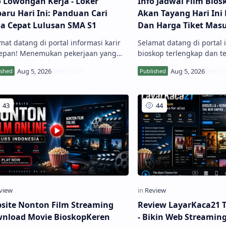
o Lowongan Kerja - Loker
Info Jadwal Film Bios
baru Hari Ini: Panduan Cari
Akan Tayang Hari Ini 
ja Cepat Lulusan SMA S1
Dan Harga Tiket Masu
mat datang di portal informasi karir
Selamat datang di portal 
epan! Menemukan pekerjaan yang
bioskop terlengkap dan t
ai dengan kualifikasi dan minat
Anda para penikmat film l
pakan impian setiap pencari kerja.
sedang merencanakan wa
lui ulasan Info Lowongan Kerja -
bersama teman, pasangan
r Terbaru Hari ini, kami hadir untuk
mendapatkan akses infor
ajikan pembaruan ...
film secara akurat adalah..
site Nonton Film Streaming
Review LayarKaca21 
nload Movie BioskopKeren
- Bikin Web Streamin