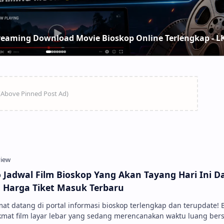
Slide 1
Slide 2
Slide 3
Slide 4
Slide 5
Slide 6
Slide 7
o Jadwal Film Bioskop Yang Akan Tayang Hari Ini Da
 Harga Tiket Masuk Terbaru
at datang di portal informasi bioskop terlengkap dan terupdate! 
kmat film layar lebar yang sedang merencanakan waktu luang ber