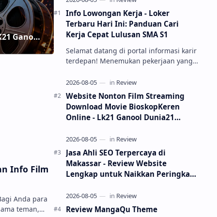
Info Lowongan Kerja - Loker
Terbaru Hari Ini: Panduan Cari
Kerja Cepat Lulusan SMA S1
Selamat datang di portal informasi karir
terdepan! Menemukan pekerjaan yang
sesuai dengan kualifikasi dan minat
merupakan impian setiap pencari kerja.
Melalui ulasan Info Lowongan Kerja -
Website Nonton Film Streaming
Loker Terbaru Hari ini, kami hadir untuk
Download Movie BioskopKeren
menyajikan pembaruan ...
Online - Lk21 Ganool Dunia21
LayarKaca Rebahin Indoxxi
Filmapik
Jasa Ahli SEO Terpercaya di
Makassar - Review Website
n Info Film
Lengkap untuk Naikkan Peringkat
Google No.1
Bagi Anda para
Review MangaQu Theme
sama teman,