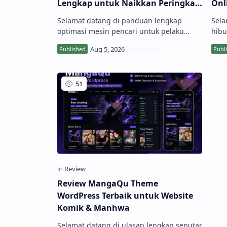
Lengkap untuk Naikkan Peringkat
Onl
Google No.1
Lay
Selamat datang di panduan lengkap
Sela
Fil
optimasi mesin pencari untuk pelaku
hibu
usaha dan pemilik bisnis di Kota
para
Makassar! Mengembangkan bisnis secara
peng
digital kini membutuhkan strategi
kebe
pemasaran yang terukur. Melalui layanan
Stre
Jasa Ahli SEO Terpercaya di Makassa...
Onli
Review MangaQu Theme
WordPress Terbaik untuk Website
Komik & Manhwa
Selamat datang di ulasan lengkap seputar