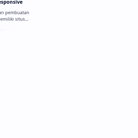
esponsive
uan pembuatan
miliki situs
n desain yang
h dinavigasi
 menarik ribuan
Anda
oz, menga...